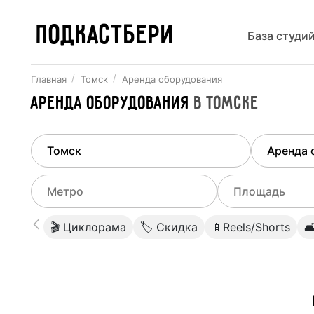
ПОДКАСТБЕРИ
База студи
Главная
Томск
Аренда оборудования
Аренда оборудования
в
Томске
Найдено
1
город
Выберит
Томск
Все ст
Выберите метро
Выберите диа
🎬 Циклорама
🏷 Скидка
📱Reels/Shorts

Студии
Выберите город
0
Не указывать
Студии
Не указывать
Студии