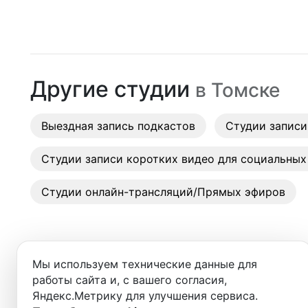
Москва
Студии
Санкт-Петербург
Аренда
Новосибирск
Другие студии
в
Томске
Выездн
Екатеринбург
Аренда
Выездная запись подкастов
Красноярск
Студии записи
Студии
Казань
Студии записи коротких видео для социальных
Фотос
Нижний Новгород
Студии онлайн-трансляций/Прямых эфиров
Краснодар
Челябинск
Мы используем технические данные для
Сочи
работы сайта и, с вашего согласия,
Добро пожаловать в ката
Яндекс.Метрику для улучшения сервиса.
Самара