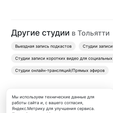
Москва
Студии
Санкт-Петербург
Аренда
Новосибирск
Другие студии
в
Тольятти
Выездн
Екатеринбург
Аренда
Выездная запись подкастов
Красноярск
Студии записи
Студии
Казань
Студии записи коротких видео для социальных
Фотос
Нижний Новгород
Студии онлайн-трансляций/Прямых эфиров
Краснодар
Челябинск
Мы используем технические данные для
Сочи
работы сайта и, с вашего согласия,
Яндекс.Метрику для улучшения сервиса.
Студии в ближайших города
Самара