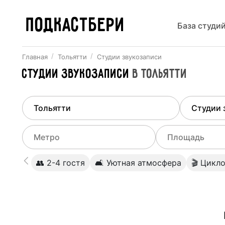
ПОДКАСТБЕРИ
База студи
Главная
Тольятти
Студии звукозаписи
Студии звукозаписи
в
Тольятти
Найдено
1
город
Выберит
Тольятти
Все ст
Выберите метро
Выберите диа
👥 2-4 гостя
🛋 Уютная атмосфера
🎬 Цикл
Студии
Выберите город
0
Не указывать
Студии
Не указывать
Студии