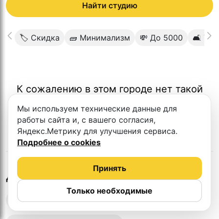
Найти студию
🏷 Скидка
🧱 Минимализм
💸 До 5000
🛋 Ую
К сожалению в этом городе нет такой
студии
Мы используем технические данные для
работы сайта и, с вашего согласия,
Яндекс.Метрику для улучшения сервиса.
Подробнее о cookies
Принять
в
Тольятти
Другие студии
Только необходимые
Выездная запись подкастов