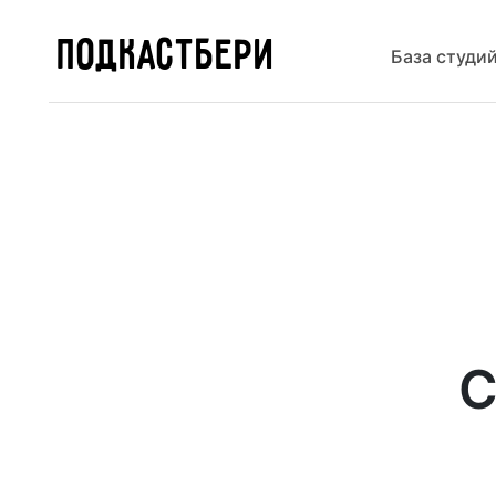
ПОДКАСТБЕРИ
База студи
С