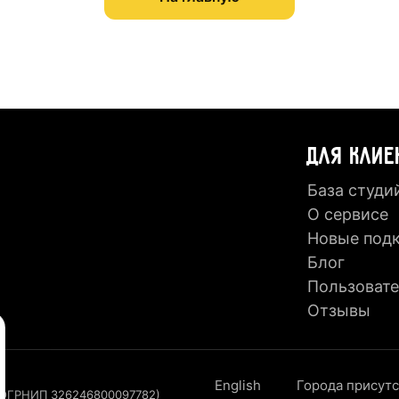
ДЛЯ КЛИЕ
База студи
О сервисе
Новые под
Блог
Пользовате
Отзывы
English
Города присут
, ОГРНИП 326246800097782)