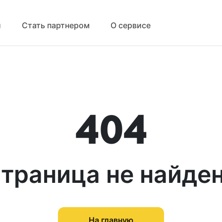
й
Стать партнером
О сервисе
404
траница не найде
На главную