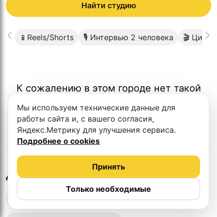
Найти студию
📱Reels/Shorts
🎙 Интервью 2 человека
🎬 Цикл
К сожалению в этом городе нет такой
студии
Мы используем технические данные для
работы сайта и, с вашего согласия,
Яндекс.Метрику для улучшения сервиса.
Подробнее о cookies
Принять
в
Ставрополе
Другие студии
Только необходимые
Выездная запись подкастов