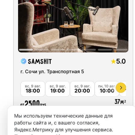
Москва
Студии
Санкт-Петербург
Аренда
Новосибирск
Выездн
Екатеринбург
Аренда
Красноярск
5.0
Samshit
Студии
Казань
г. Сочи ул. Транспортная 5
Фотос
Нижний Новгород
вс, 9 авг.
вс, 9 авг.
вс, 9 авг.
пн, 10 авг.
пн, 10 
18:00
19:00
20:00
10:00
11:
Краснодар
37
2500
м²
от
руб.
Челябинск
Мы используем технические данные для
Сочи
Забронировать
работы сайта и, с вашего согласия,
Яндекс.Метрику для улучшения сервиса.
Самара