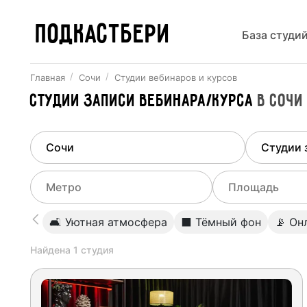
ПОДКАСТБЕРИ
База студи
Главная
Сочи
Студии вебинаров и курсов
Студии записи вебинара/курса
в
Сочи
Найдено
1
город
Выберит
Сочи
Все ст
Выберите метро
Выберите диа
🛋 Уютная атмосфера
⬛️ Тёмный фон
📡 Он
Студии
Выберите город
0
Найдена
1
студия
Не указывать
Студии
Не указывать
Студии