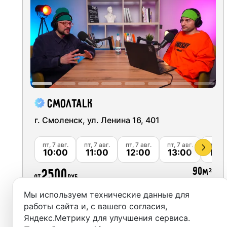
Москва
Студии
Санкт-Петербург
Аренда
Новосибирск
Выездн
Екатеринбург
Аренда
Красноярск
СмолTalk
Студии
Казань
г. Смоленск, ул. Ленина 16, 401
Фотос
Нижний Новгород
пт, 7 авг.
пт, 7 авг.
пт, 7 авг.
пт, 7 авг.
пт, 7 а
10:00
11:00
12:00
13:00
14:
Краснодар
90
2500
м²
от
руб.
Челябинск
Мы используем технические данные для
Сочи
Забронировать
работы сайта и, с вашего согласия,
Яндекс.Метрику для улучшения сервиса.
Самара