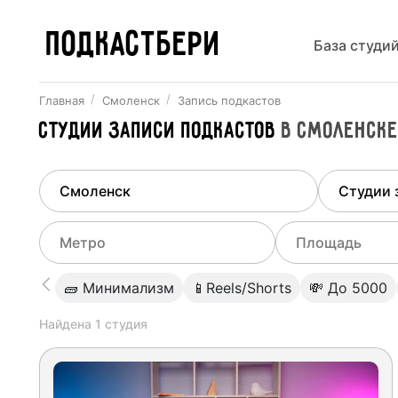
ПОДКАСТБЕРИ
База студи
Главная
Смоленск
Запись подкастов
Студии записи подкастов
в
Смоленск
Найдено
1
город
Выберит
Смоленск
Все ст
Выберите метро
Выберите диа
🧱 Минимализм
📱Reels/Shorts
💸 До 5000
Студии
Выберите город
0
Найдена
1
студия
Не указывать
Студии
Не указывать
Студии