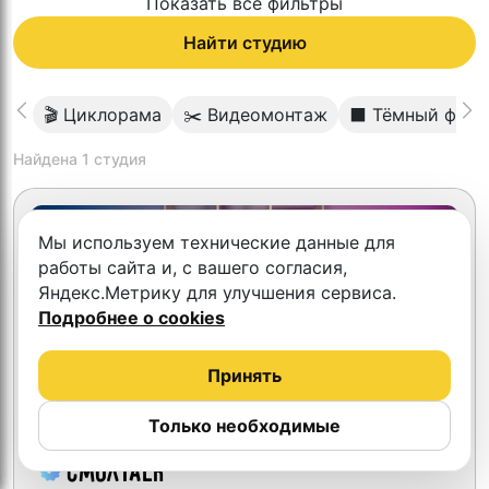
Показать все фильтры
Найти студию
🎬 Циклорама
✂️ Видеомонтаж
⬛️ Тёмный фон
Найдена
1
студия
Мы используем технические данные для
работы сайта и, с вашего согласия,
Яндекс.Метрику для улучшения сервиса.
Подробнее о cookies
Принять
Только необходимые
СмолTalk