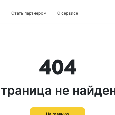
й
Стать партнером
О сервисе
404
траница не найде
На главную