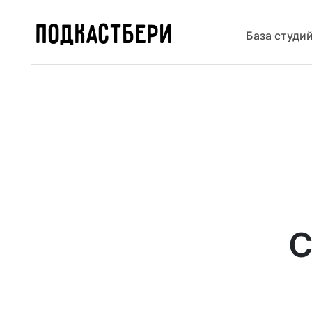
ПОДКАСТБЕРИ
База студи
С