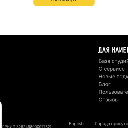
ДЛЯ КЛИЕ
База студи
О сервисе
Новые под
Блог
Пользовате
Отзывы
English
Города присут
, ОГРНИП 326246800097782)