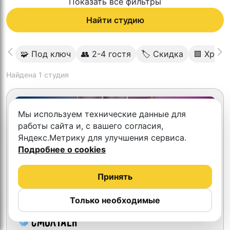
Показать все фильтры
Найти студию
🧩 Под ключ
👥 2-4 гостя
🏷 Скидка
🟩 Хром
Найдена
1
студия
Мы используем технические данные для
работы сайта и, с вашего согласия,
Яндекс.Метрику для улучшения сервиса.
Подробнее о cookies
Принять
Только необходимые
СмолTalk