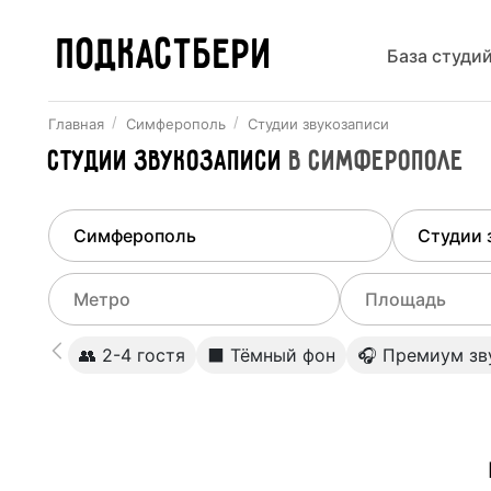
ПОДКАСТБЕРИ
База студи
Главная
Симферополь
Студии звукозаписи
Студии звукозаписи
в
Симферополе
Найдено
1
город
Выберит
Симферополь
Все ст
Выберите метро
Выберите диа
👥 2-4 гостя
⬛️ Тёмный фон
🎧 Премиум зв
Студии
Выберите город
0
Не указывать
Студии
Не указывать
Студии