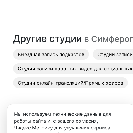
Москва
Студии
Санкт-Петербург
Аренда
Новосибирск
Другие студии
в
Симферо
Выездн
Екатеринбург
Аренда
Выездная запись подкастов
Красноярск
Студии записи
Студии
Казань
Студии записи коротких видео для социальных
Фотос
Нижний Новгород
Студии онлайн-трансляций/Прямых эфиров
Краснодар
Челябинск
Мы используем технические данные для
Сочи
работы сайта и, с вашего согласия,
Добро пожаловать в ката
Яндекс.Метрику для улучшения сервиса.
Самара