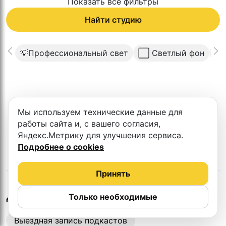
Показать все фильтры
Найти студию
💡Профессиональный свет
⬜️ Светлый фон
🧩
К сожалению в этом городе нет такой
Мы используем технические данные для
студии
работы сайта и, с вашего согласия,
Яндекс.Метрику для улучшения сервиса.
Подробнее о cookies
Принять
в
Симферополе
Другие студии
Только необходимые
Выездная запись подкастов