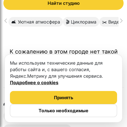
Найти студию
🛋 Уютная атмосфера
🎬 Циклорама
✂️ Видеом
К сожалению в этом городе нет такой
студии
Мы используем технические данные для
работы сайта и, с вашего согласия,
Яндекс.Метрику для улучшения сервиса.
Подробнее о cookies
Принять
в
Симферополе
Другие студии
Только необходимые
Выездная запись подкастов