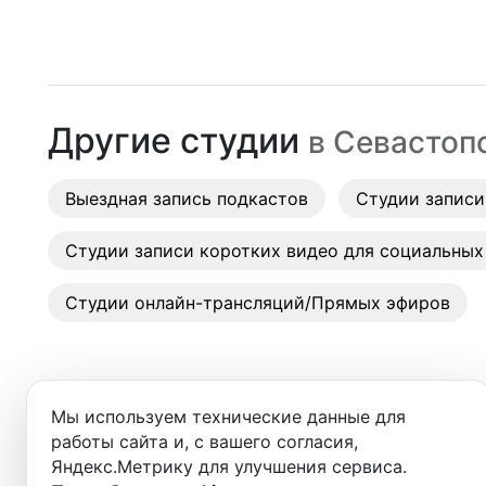
Москва
Студии
Санкт-Петербург
Аренда
Новосибирск
Другие студии
в
Севастоп
Выездн
Екатеринбург
Аренда
Выездная запись подкастов
Красноярск
Студии записи
Студии
Казань
Студии записи коротких видео для социальных
Фотос
Нижний Новгород
Студии онлайн-трансляций/Прямых эфиров
Краснодар
Челябинск
Мы используем технические данные для
Сочи
работы сайта и, с вашего согласия,
Добро пожаловать в ката
Яндекс.Метрику для улучшения сервиса.
Самара