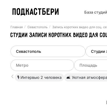
ПОДКАСТБЕРИ
База студи
Главная
Севастополь
Запись коротких видео для соц. с
Студии записи коротких видео для с
Найдено
1
город
Выберит
Севастополь
Все ст
Выберите метро
Выберите диа
🎙 Интервью 2 человека
🛋 Уютная атмосфер
Студии
Выберите город
0
Не указывать
Студии
Не указывать
Студии