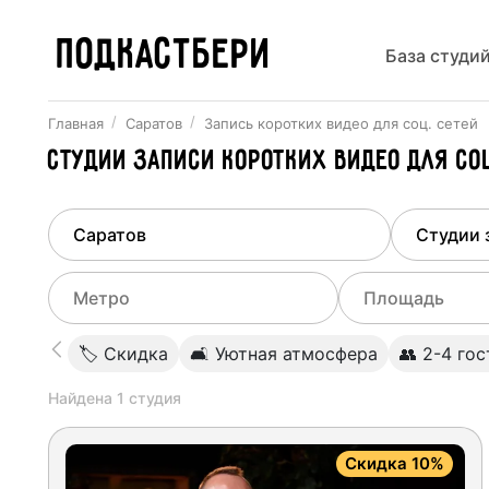
ПОДКАСТБЕРИ
База студи
Главная
Саратов
Запись коротких видео для соц. сетей
Студии записи коротких видео для с
Найдено
1
город
Выберит
Саратов
Все ст
Выберите метро
Выберите диа
🏷 Скидка
🛋 Уютная атмосфера
👥 2-4 гос
Студии
Выберите город
0
Найдена
1
студия
Не указывать
Студии
Не указывать
Скидка 10%
Студии