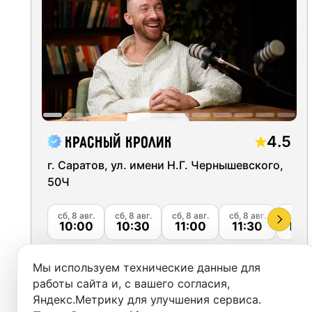
Москва
Студии
Санкт-Петербург
Аренда
Новосибирск
Выездн
Екатеринбург
Аренда
Красноярск
4.5
Красный кролик
Студии
Казань
г. Саратов, ул. имени Н.Г. Чернышевского,
50Ч
Фотос
Нижний Новгород
сб, 8 авг.
сб, 8 авг.
сб, 8 авг.
сб, 8 авг.
сб, 8 а
Краснодар
10:00
10:30
11:00
11:30
12:
Челябинск
48
500
м²
от
руб.
Мы используем технические данные для
Сочи
работы сайта и, с вашего согласия,
Забронировать
Яндекс.Метрику для улучшения сервиса.
Самара