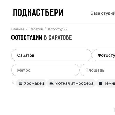
ПОДКАСТБЕРИ
База студи
Главная
Саратов
Фотостудии
Фотостудии
в
Саратове
Найдено
1
город
Выберит
Саратов
Все ст
Выберите метро
Выберите диа
🟩 Хромакей
🛋 Уютная атмосфера
⬛️ Тёмн
Студии
Выберите город
0
Не указывать
Студии
Не указывать
Студии