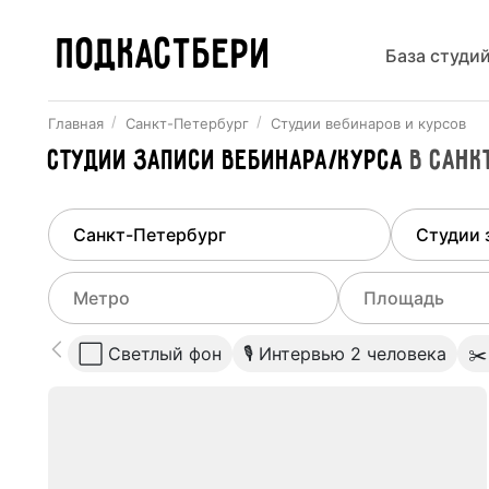
ПОДКАСТБЕРИ
База студи
Главная
Санкт-Петербург
Студии вебинаров и курсов
Студии записи вебинара/курса
в
Санк
Найдено
1
город
Выберит
Санкт-Петербург
Все ст
Выберите метро
Выберите диа
⬜️ Светлый фон
🎙 Интервью 2 человека
✂️
Студии
Выберите город
0
Не указывать
Студии
Не указывать
Автово
(
Кировско-Выборгская
)
Студии