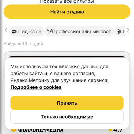
Показать все фильтры
Найти студию
🧩 Под ключ
💡Профессиональный свет
🎬 Цик
Найдено
13
студий
Мы используем технические данные для
работы сайта и, с вашего согласия,
Яндекс.Метрику для улучшения сервиса.
Подробнее о cookies
Принять
Только необходимые
4.7
Фоллонд-медиа