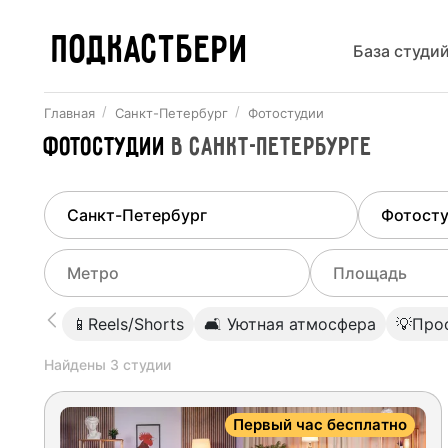
ПОДКАСТБЕРИ
База студи
Главная
Санкт-Петербург
Фотостудии
Фотостудии
в
Санкт-Петербурге
Найдено
1
город
Выберит
Санкт-Петербург
Все ст
Выберите метро
Выберите диа
📱Reels/Shorts
🛋 Уютная атмосфера
💡Про
Студии
Выберите город
0
Найдены
3
студии
Не указывать
Студии
Не указывать
Автово
(
Кировско-Выборгская
)
Первый час бесплатно
Студии