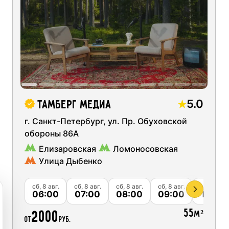
Ск
03
04
05
06
 записи коротких видео для социальных сетей
Ск
 студии
10
11
12
13
Ск
ая запись подкастов
17
18
19
20
Ск
 оборудования
я
)
Ск
24
25
26
27
5.0
Тамберг медиа
 звукозаписи
Ск
г. Санкт-Петербург, ул. Пр. Обуховской
31
01
02
03
тудии
обороны 86А
Ск
Елизаровская
Ломоносовская
Улица Дыбенко
Ск
)
Ск
вг.
сб, 8 авг.
сб, 8 авг.
сб, 8 авг.
сб, 8 авг.
сб, 8 авг.
00
06:00
07:00
08:00
09:00
10:00
55
2000
м²
от
руб.