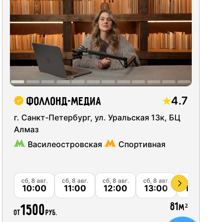
идка 5%
08
09
07
идка 10%
14
15
16
идка 15%
21
22
23
идка 20%
идка 25%
28
29
30
4.7
Фоллонд-медиа
идка 30%
г. Санкт-Петербург, ул. Уральская 13к, БЦ
04
05
06
Алмаз
идка 40%
Василеостровская
Спортивная
идка 45%
идка 50%
сб, 8 авг.
сб, 8 авг.
сб, 8 авг.
сб, 8 авг.
сб, 8 авг.
10:00
11:00
12:00
13:00
14:00
81
1500
м²
от
руб.