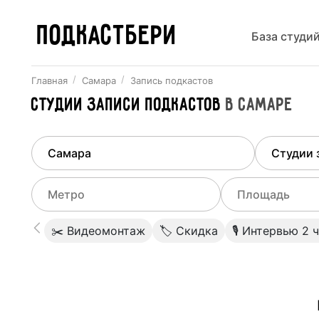
ПОДКАСТБЕРИ
База студи
Главная
Самара
Запись подкастов
Студии записи подкастов
в
Самаре
Найдено
1
город
Выберит
Самара
Все ст
Выберите метро
Выберите диа
✂️ Видеомонтаж
🏷 Скидка
🎙 Интервью 2 
Студии
Выберите город
0
Не указывать
Студии
Не указывать
Алабинская
(
Первая
)
Студии