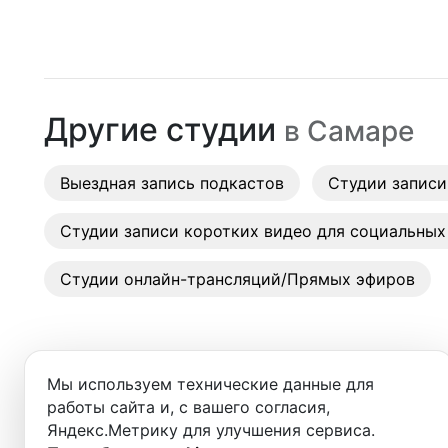
Москва
Московская
(
Первая
)
Студии
Санкт-Петербург
Российская
(
Первая
)
Аренда
Новосибирск
Другие студии
в
Самаре
Выездн
Екатеринбург
Аренда
Выездная запись подкастов
Красноярск
Студии записи
Студии
Казань
Студии записи коротких видео для социальных
Фотос
Нижний Новгород
Студии онлайн-трансляций/Прямых эфиров
Краснодар
Челябинск
Мы используем технические данные для
Сочи
работы сайта и, с вашего согласия,
Добро пожаловать в ката
Яндекс.Метрику для улучшения сервиса.
Самара