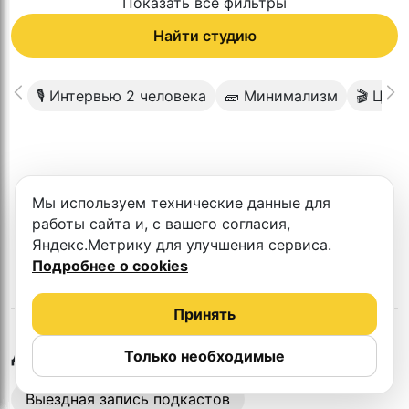
Показать все фильтры
Найти студию
🎙 Интервью 2 человека
🧱 Минимализм
🎬 Цик
К сожалению в этом городе нет такой
Мы используем технические данные для
студии
работы сайта и, с вашего согласия,
Яндекс.Метрику для улучшения сервиса.
Подробнее о cookies
Принять
в
Самаре
Другие студии
Только необходимые
Выездная запись подкастов