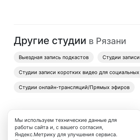
Москва
Студии
Санкт-Петербург
Аренда
Новосибирск
Другие студии
в
Рязани
Выездн
Екатеринбург
Аренда
Выездная запись подкастов
Красноярск
Студии записи
Студии
Казань
Студии записи коротких видео для социальных
Фотос
Нижний Новгород
Студии онлайн-трансляций/Прямых эфиров
Краснодар
Челябинск
Мы используем технические данные для
Сочи
работы сайта и, с вашего согласия,
Добро пожаловать в ката
Яндекс.Метрику для улучшения сервиса.
Самара