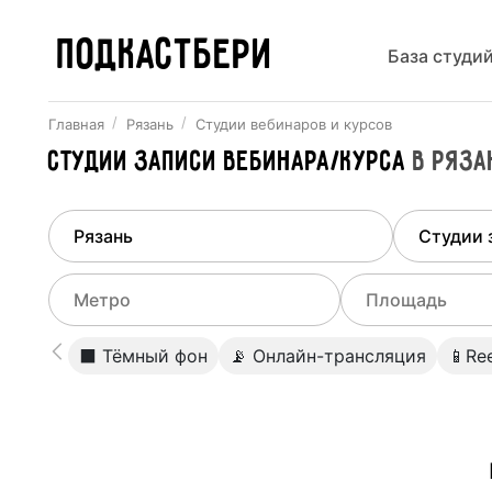
ПОДКАСТБЕРИ
База студи
Главная
Рязань
Студии вебинаров и курсов
Студии записи вебинара/курса
в
Ряза
Найдено
1
город
Выберит
Рязань
Все ст
Выберите метро
Выберите диа
⬛️ Тёмный фон
📡 Онлайн-трансляция
📱Ree
Студии
Выберите город
0
Не указывать
Студии
Не указывать
Студии