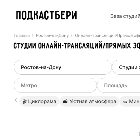
ПОДКАСТБЕРИ
База студи
Главная
Ростов-на-Дону
Онлайн-трансляция/Прямой эф
Студии онлайн-трансляций/Прямых э
Найдено
1
город
Выберит
Ростов-на-Дону
Все ст
Выберите метро
Выберите диа
🎬 Циклорама
🛋 Уютная атмосфера
🧱 Ми
Студии
Выберите город
0
Не указывать
Студии
Не указывать
Студии