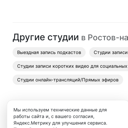
Москва
Студии
Санкт-Петербург
Аренда
Новосибирск
Другие студии
в
Ростов-н
Выездн
Екатеринбург
Аренда
Выездная запись подкастов
Красноярск
Студии записи
Студии
Казань
Студии записи коротких видео для социальных
Фотос
Нижний Новгород
Студии онлайн-трансляций/Прямых эфиров
Краснодар
Челябинск
Мы используем технические данные для
Сочи
работы сайта и, с вашего согласия,
Добро пожаловать в ката
Яндекс.Метрику для улучшения сервиса.
Самара