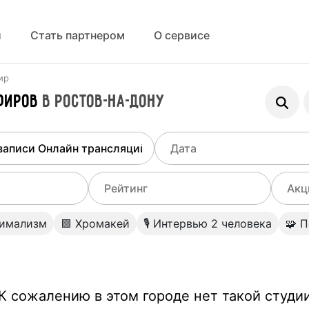
й
Стать партнером
О сервисе
ир
фиров
в
Ростов-на-Дону
е направление
Выберите дату
удии/услуги
Август
Сентябрь
О
позон площади
Выберите диапозон рейтинга
Выб
нимализм
🟩 Хромакей
🎙 Интервью 2 человека
🧩 
Декабрь
 записи подкастов
2000
0
Не
Пн
Вт
Ср
Чт
Очистить
Очистить
 записи вебинара/курса
Пе
К сожалению в этом городе нет такой студи
27
28
29
30
Применить
Применить
 записи Онлайн трансляций/Прямых эфиров