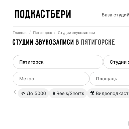
ПОДКАСТБЕРИ
База студи
Главная
Пятигорск
Студии звукозаписи
Студии звукозаписи
в
Пятигорске
Найдено
1
город
Выберит
Пятигорск
Все ст
Выберите метро
Выберите диа
💸 До 5000
📱Reels/Shorts
🎥 Видеоподкаст
Студии
Выберите город
0
Не указывать
Студии
Не указывать
Студии