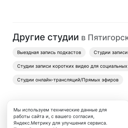
Москва
Студии
Санкт-Петербург
Аренда
Новосибирск
Другие студии
в
Пятигорс
Выездн
Екатеринбург
Аренда
Выездная запись подкастов
Красноярск
Студии записи
Студии
Казань
Студии записи коротких видео для социальных
Фотос
Нижний Новгород
Студии онлайн-трансляций/Прямых эфиров
Краснодар
Челябинск
Мы используем технические данные для
Сочи
работы сайта и, с вашего согласия,
Добро пожаловать в ката
Яндекс.Метрику для улучшения сервиса.
Самара