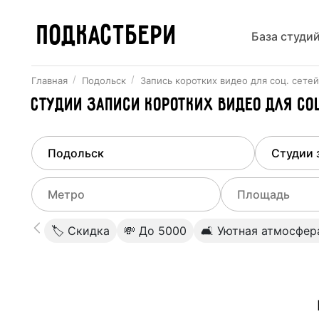
ПОДКАСТБЕРИ
База студи
Главная
Подольск
Запись коротких видео для соц. сетей
Студии записи коротких видео для с
Найдено
1
город
Выберит
Подольск
Все ст
Выберите метро
Выберите диа
🏷 Скидка
💸 До 5000
🛋 Уютная атмосфер
Студии
Выберите город
0
Не указывать
Студии
Не указывать
Студии