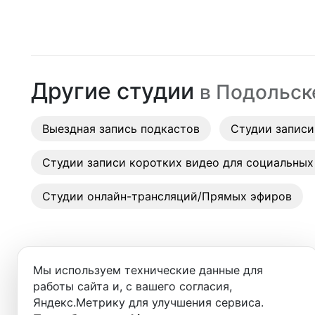
Москва
Студии
Санкт-Петербург
Аренда
Новосибирск
Другие студии
в
Подольск
Выездн
Екатеринбург
Аренда
Выездная запись подкастов
Красноярск
Студии записи
Студии
Казань
Студии записи коротких видео для социальных
Фотос
Нижний Новгород
Студии онлайн-трансляций/Прямых эфиров
Краснодар
Челябинск
Мы используем технические данные для
Сочи
работы сайта и, с вашего согласия,
Яндекс.Метрику для улучшения сервиса.
Студии в ближайших города
Самара