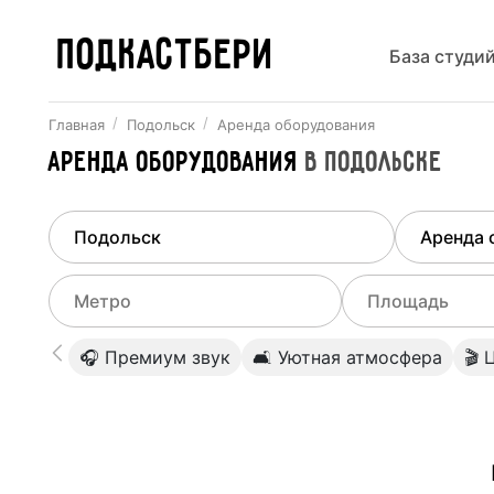
ПОДКАСТБЕРИ
База студи
Главная
Подольск
Аренда оборудования
Аренда оборудования
в
Подольске
Найдено
1
город
Выберит
Подольск
Все ст
Выберите метро
Выберите диа
🎧 Премиум звук
🛋 Уютная атмосфера
🎬 
Студии
Выберите город
0
Не указывать
Студии
Не указывать
Студии