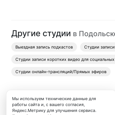
Москва
Студии
Санкт-Петербург
Аренда
Новосибирск
Другие студии
в
Подольск
Выездн
Екатеринбург
Аренда
Выездная запись подкастов
Красноярск
Студии записи
Студии
Казань
Студии записи коротких видео для социальных
Фотос
Нижний Новгород
Студии онлайн-трансляций/Прямых эфиров
Краснодар
Челябинск
Мы используем технические данные для
Сочи
работы сайта и, с вашего согласия,
Яндекс.Метрику для улучшения сервиса.
Студии в ближайших города
Самара