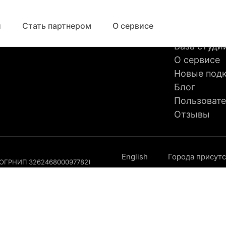
ДЛЯ КЛИЕ
й
Стать партнером
О сервисе
База студи
О сервисе
Новые под
Блог
Пользовате
Отзывы
English
Города присут
, ОГРНИП 326246800097782)