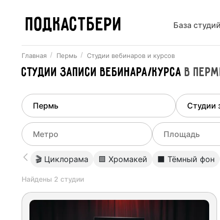
ПОДКАСТБЕРИ
База студи
Главная
Пермь
Студии вебинаров и курсов
Студии записи вебинара/курса
в
Перм
Найдено
1
город
Выберит
Пермь
Все ст
Выберите метро
Выберите диа
🎬 Циклорама
🟩 Хромакей
⬛️ Тёмный фон
Студии
Выберите город
0
Найдены
2
студии
Не указывать
Студии
Не указывать
Студии