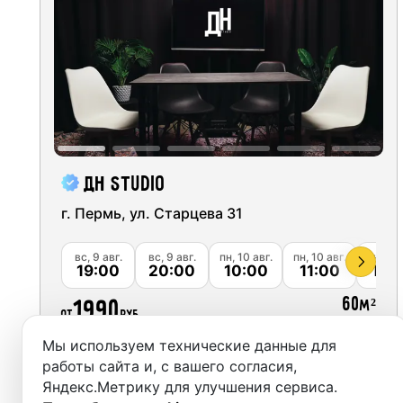
Москва
Студии
Санкт-Петербург
Аренда
Новосибирск
Выездн
Екатеринбург
Аренда
Красноярск
ДН studio
Студии
Казань
г. Пермь, ул. Старцева 31
Фотос
Нижний Новгород
вс, 9 авг.
вс, 9 авг.
пн, 10 авг.
пн, 10 авг.
пн, 10 
19:00
20:00
10:00
11:00
12:
Краснодар
60
1990
м²
от
руб.
Челябинск
Мы используем технические данные для
Сочи
Забронировать
работы сайта и, с вашего согласия,
Яндекс.Метрику для улучшения сервиса.
Самара