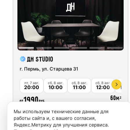
Москва
Студии
Санкт-Петербург
Аренда
Новосибирск
Выездн
Екатеринбург
Аренда
Красноярск
ДН studio
Студии
Казань
г. Пермь, ул. Старцева 31
Фотос
Нижний Новгород
пт, 7 авг.
сб, 8 авг.
сб, 8 авг.
сб, 8 авг.
сб, 8 а
20:00
10:00
11:00
12:00
13:
Краснодар
60
1990
м²
от
руб.
Челябинск
Мы используем технические данные для
Сочи
Забронировать
работы сайта и, с вашего согласия,
Яндекс.Метрику для улучшения сервиса.
Самара