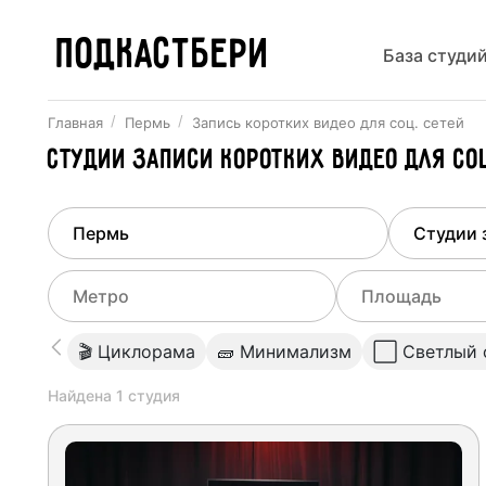
ПОДКАСТБЕРИ
База студи
Главная
Пермь
Запись коротких видео для соц. сетей
Студии записи коротких видео для с
Найдено
1
город
Выберит
Пермь
Все ст
Выберите метро
Выберите диа
🎬 Циклорама
🧱 Минимализм
⬜️ Светлый 
Студии
Выберите город
0
Найдена
1
студия
Не указывать
Студии
Не указывать
Студии