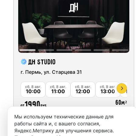
Москва
Студии
Санкт-Петербург
Аренда
Новосибирск
Выездн
Екатеринбург
Аренда
Красноярск
ДН studio
Студии
Казань
г. Пермь, ул. Старцева 31
Фотос
Нижний Новгород
сб, 8 авг.
сб, 8 авг.
сб, 8 авг.
сб, 8 авг.
сб, 8 а
10:00
11:00
12:00
13:00
14:
Краснодар
60
1990
м²
от
руб.
Челябинск
Мы используем технические данные для
Сочи
Забронировать
работы сайта и, с вашего согласия,
Яндекс.Метрику для улучшения сервиса.
Самара