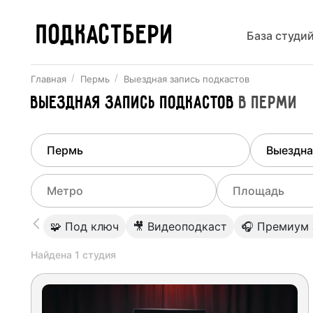
ПОДКАСТБЕРИ
База студи
Главная
Пермь
Выездная запись подкастов
Выездная запись подкастов
в
Перми
Найдено
1
город
Выберит
Пермь
Все ст
Выберите метро
Выберите диа
🧩 Под ключ
🎥 Видеоподкаст
🎧 Премиум 
Студии
Выберите город
0
Найдена
1
студия
Не указывать
Студии
Не указывать
Студии