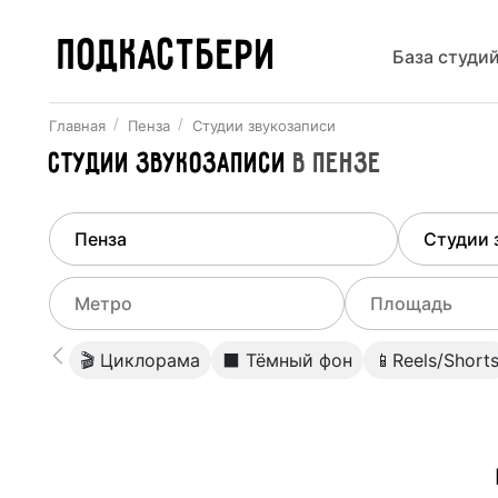
ПОДКАСТБЕРИ
База студи
Главная
Пенза
Студии звукозаписи
Студии звукозаписи
в
Пензе
Найдено
1
город
Выберит
Пенза
Все ст
Выберите метро
Выберите диа
🎬 Циклорама
⬛️ Тёмный фон
📱Reels/Short
Студии
Выберите город
0
Не указывать
Студии
Не указывать
Студии