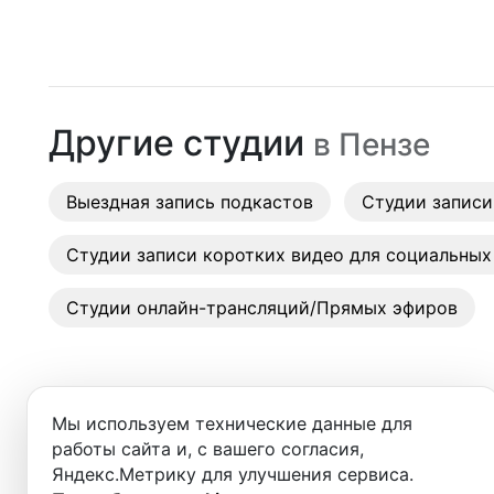
Москва
Студии
Санкт-Петербург
Аренда
Новосибирск
Другие студии
в
Пензе
Выездн
Екатеринбург
Аренда
Выездная запись подкастов
Красноярск
Студии записи
Студии
Казань
Студии записи коротких видео для социальных
Фотос
Нижний Новгород
Студии онлайн-трансляций/Прямых эфиров
Краснодар
Челябинск
Мы используем технические данные для
Сочи
работы сайта и, с вашего согласия,
Добро пожаловать в ката
Яндекс.Метрику для улучшения сервиса.
Самара