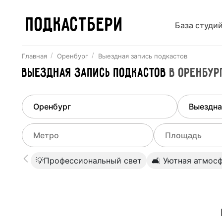
ПОДКАСТБЕРИ
База студи
Главная
Оренбург
Выездная запись подкастов
Выездная запись подкастов
в
Оренбур
Найдено
1
город
Выберит
Оренбург
Все ст
Выберите метро
Выберите диа
💡Профессиональный свет
🛋 Уютная атмос
Студии
Выберите город
0
Не указывать
Студии
Не указывать
Студии