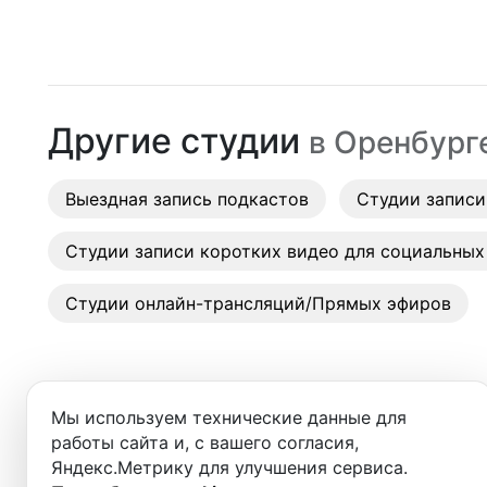
Москва
Студии
Санкт-Петербург
Аренда
Новосибирск
Другие студии
в
Оренбург
Выездн
Екатеринбург
Аренда
Выездная запись подкастов
Красноярск
Студии записи
Студии
Казань
Студии записи коротких видео для социальных
Фотос
Нижний Новгород
Студии онлайн-трансляций/Прямых эфиров
Краснодар
Челябинск
Мы используем технические данные для
Сочи
работы сайта и, с вашего согласия,
Яндекс.Метрику для улучшения сервиса.
Студии в ближайших города
Самара