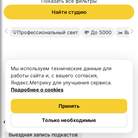
Показать все фильтры
Найти студию
💡Профессиональный свет
💸 До 5000
✂️ Виде
К сожалению в этом городе нет такой
Мы используем технические данные для
студии
работы сайта и, с вашего согласия,
Яндекс.Метрику для улучшения сервиса.
Подробнее о cookies
Принять
в
Омске
Другие студии
Только необходимые
Выездная запись подкастов