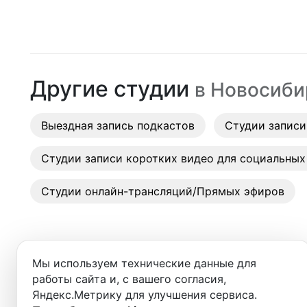
Москва
Гагаринская
(
Ленинская
)
Студии
Санкт-Петербург
Заельцовская
(
Ленинская
)
Аренда
Новосибирск
Золотая нива
(
Дзержинская
)
Другие студии
в
Новосиби
Выездн
Екатеринбург
Золотая нива
(
)
Аренда
Выездная запись подкастов
Красноярск
Студии записи
Красный проспект
(
Ленинская
)
Студии
Казань
Маршала Покрышкина
(
Дзержинская
)
Студии записи коротких видео для социальных
Фотос
Нижний Новгород
Октябрьская
(
Ленинская
)
Студии онлайн-трансляций/Прямых эфиров
Краснодар
Октябрьская
(
)
Челябинск
Пл. Гарина-Михайловского
(
Дзержинская
)
Мы используем технические данные для
Сочи
Площадь Ленина
(
Ленинская
)
работы сайта и, с вашего согласия,
Добро пожаловать в ката
Яндекс.Метрику для улучшения сервиса.
Самара