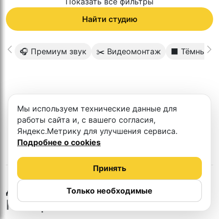
Показать все фильтры
Найти студию
🎧 Премиум звук
✂️ Видеомонтаж
⬛️ Тёмный ф
К сожалению в этом городе нет такой
Мы используем технические данные для
студии
работы сайта и, с вашего согласия,
Яндекс.Метрику для улучшения сервиса.
Подробнее о cookies
Принять
в
Другие студии
Только необходимые
Новороссийске