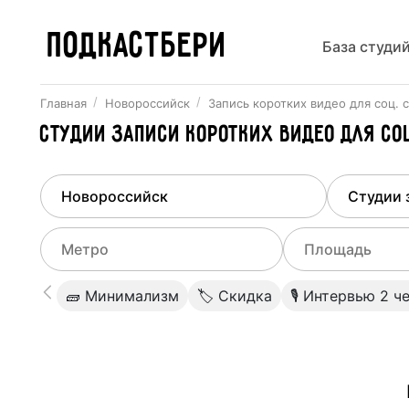
ПОДКАСТБЕРИ
База студи
Главная
Новороссийск
Запись коротких видео для соц. 
Студии записи коротких видео для с
Найдено
1
город
Выберит
Новороссийск
Все ст
Выберите метро
Выберите диа
🧱 Минимализм
🏷 Скидка
🎙 Интервью 2 ч
Студии
Выберите город
0
Не указывать
Студии
Не указывать
Студии