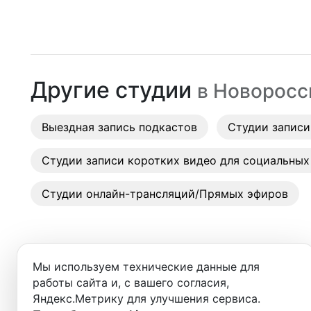
Москва
Студии
Санкт-Петербург
Аренда
Новосибирск
Другие студии
в
Новоросс
Выездн
Екатеринбург
Аренда
Выездная запись подкастов
Красноярск
Студии записи
Студии
Казань
Студии записи коротких видео для социальных
Фотос
Нижний Новгород
Студии онлайн-трансляций/Прямых эфиров
Краснодар
Челябинск
Мы используем технические данные для
Сочи
работы сайта и, с вашего согласия,
Яндекс.Метрику для улучшения сервиса.
Студии в ближайших города
Самара