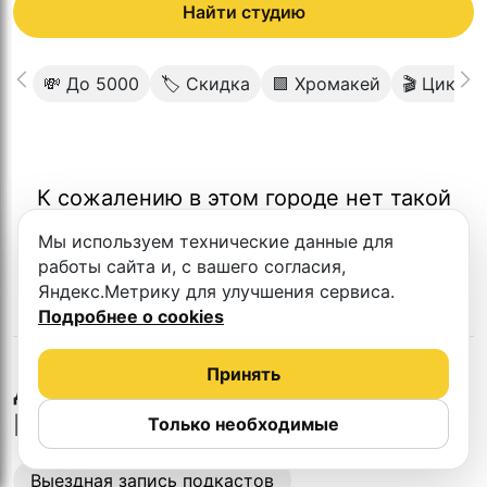
Найти студию
💸 До 5000
🏷 Скидка
🟩 Хромакей
🎬 Цикло
К сожалению в этом городе нет такой
студии
Мы используем технические данные для
работы сайта и, с вашего согласия,
Яндекс.Метрику для улучшения сервиса.
Подробнее о cookies
Принять
в
Другие студии
Новороссийске
Только необходимые
Выездная запись подкастов