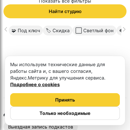
Показать все фильтры
Найти студию
🧩 Под ключ
🏷 Скидка
⬜️ Светлый фон
🎧 П
К сожалению в этом городе нет такой
Мы используем технические данные для
студии
работы сайта и, с вашего согласия,
Яндекс.Метрику для улучшения сервиса.
Подробнее о cookies
Принять
в
Новокузнецке
Другие студии
Только необходимые
Выездная запись подкастов