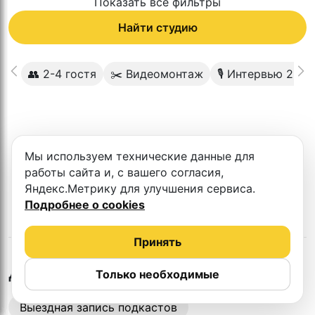
Показать все фильтры
Найти студию
👥 2-4 гостя
✂️ Видеомонтаж
🎙 Интервью 2 че
К сожалению в этом городе нет такой
Мы используем технические данные для
студии
работы сайта и, с вашего согласия,
Яндекс.Метрику для улучшения сервиса.
Подробнее о cookies
Принять
в
Новокузнецке
Другие студии
Только необходимые
Выездная запись подкастов