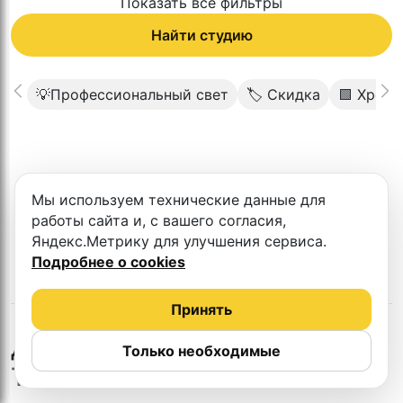
Показать все фильтры
Найти студию
💡Профессиональный свет
🏷 Скидка
🟩 Хром
К сожалению в этом городе нет такой
Мы используем технические данные для
студии
работы сайта и, с вашего согласия,
Яндекс.Метрику для улучшения сервиса.
Подробнее о cookies
Принять
в
Нижнем
Другие студии
Только необходимые
Тагиле