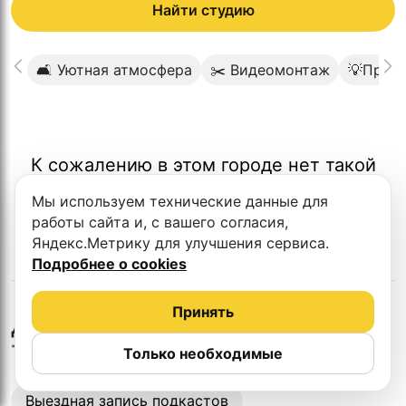
Найти студию
🛋 Уютная атмосфера
✂️ Видеомонтаж
💡Проф
К сожалению в этом городе нет такой
студии
Мы используем технические данные для
работы сайта и, с вашего согласия,
Яндекс.Метрику для улучшения сервиса.
Подробнее о cookies
Принять
в
Нижнем
Другие студии
Тагиле
Только необходимые
Выездная запись подкастов