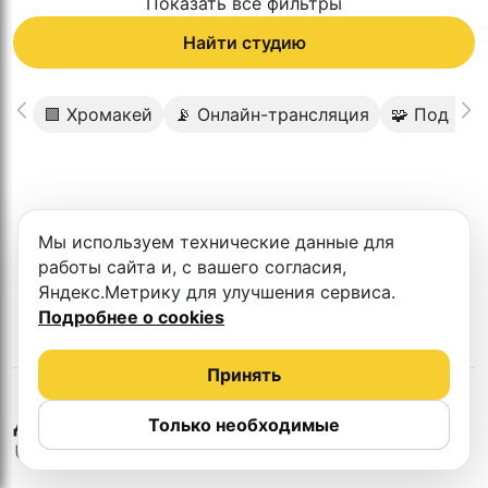
Показать все фильтры
Найти студию
🟩 Хромакей
📡 Онлайн-трансляция
🧩 Под кл
К сожалению в этом городе нет такой
Мы используем технические данные для
студии
работы сайта и, с вашего согласия,
Яндекс.Метрику для улучшения сервиса.
Подробнее о cookies
Принять
в
Набережные
Другие студии
Только необходимые
Челны