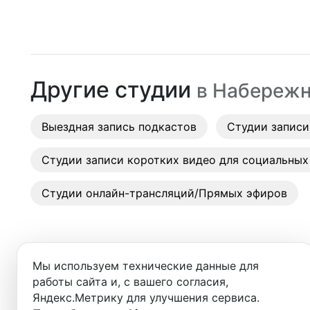
Москва
Студии
Санкт-Петербург
Аренда
Новосибирск
Другие студии
в
Набережн
Выездн
Екатеринбург
Аренда
Выездная запись подкастов
Красноярск
Студии записи
Студии
Казань
Студии записи коротких видео для социальных
Фотос
Нижний Новгород
Студии онлайн-трансляций/Прямых эфиров
Краснодар
Челябинск
Мы используем технические данные для
Сочи
работы сайта и, с вашего согласия,
Яндекс.Метрику для улучшения сервиса.
Студии в ближайших города
Самара