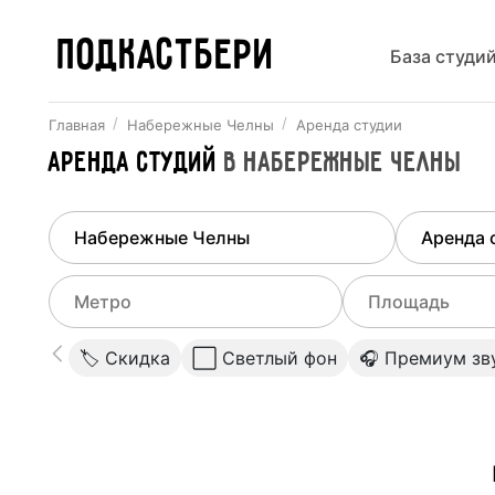
ПОДКАСТБЕРИ
База студи
Главная
Набережные Челны
Аренда студии
Аренда студий
в
Набережные Челны
Найдено
1
город
Выберит
Набережные Челны
Все ст
Выберите метро
Выберите диа
🏷 Скидка
⬜️ Светлый фон
🎧 Премиум зв
Студии
Выберите город
0
Не указывать
Студии
Не указывать
Студии