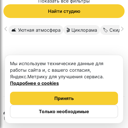
Показать все фильтры
Найти студию
🛋 Уютная атмосфера
🎬 Циклорама
🏷 Скидка
К сожалению в этом городе нет такой
Мы используем технические данные для
студии
работы сайта и, с вашего согласия,
Яндекс.Метрику для улучшения сервиса.
Подробнее о cookies
Принять
в
Набережные
Другие студии
Только необходимые
Челны