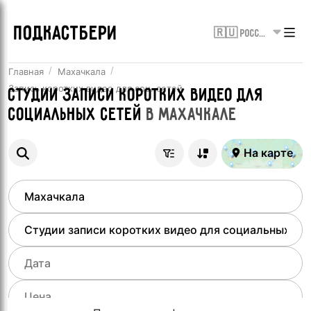
ПОДКАСТБЕРИ
🇷🇺 Россия
Главная
Махачкала
Запись коротких видео для соц. сетей
Студии записи коротких видео для
социальных сетей
в
Махачкале
На карте