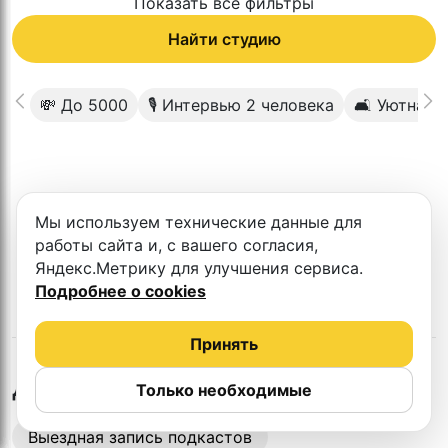
Показать все фильтры
Найти студию
💸 До 5000
🎙 Интервью 2 человека
🛋 Уютная 
К сожалению в этом городе нет такой
Мы используем технические данные для
студии
работы сайта и, с вашего согласия,
Яндекс.Метрику для улучшения сервиса.
Подробнее о cookies
Принять
в
Махачкале
Другие студии
Только необходимые
Выездная запись подкастов