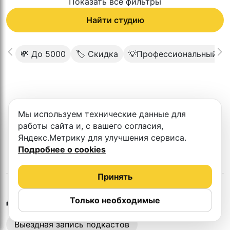
Показать все фильтры
Найти студию
💸 До 5000
🏷 Скидка
💡Профессиональный св
К сожалению в этом городе нет такой
Мы используем технические данные для
студии
работы сайта и, с вашего согласия,
Яндекс.Метрику для улучшения сервиса.
Подробнее о cookies
Принять
в
Махачкале
Другие студии
Только необходимые
Выездная запись подкастов