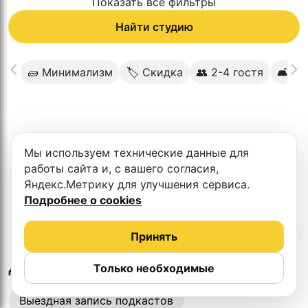
Показать все фильтры
Найти студию
🧱 Минимализм
🏷 Скидка
👥 2-4 гостя
🛋 У
К сожалению в этом городе нет такой
Мы используем технические данные для
студии
работы сайта и, с вашего согласия,
Яндекс.Метрику для улучшения сервиса.
Подробнее о cookies
Принять
в
Махачкале
Другие студии
Только необходимые
Выездная запись подкастов