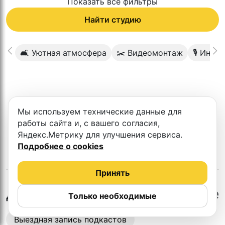
Показать все фильтры
Найти студию
🛋 Уютная атмосфера
✂️ Видеомонтаж
🎙 Инте
К сожалению в этом городе нет такой
Мы используем технические данные для
студии
работы сайта и, с вашего согласия,
Яндекс.Метрику для улучшения сервиса.
Подробнее о cookies
Принять
в
Магнитогорске
Другие студии
Только необходимые
Выездная запись подкастов