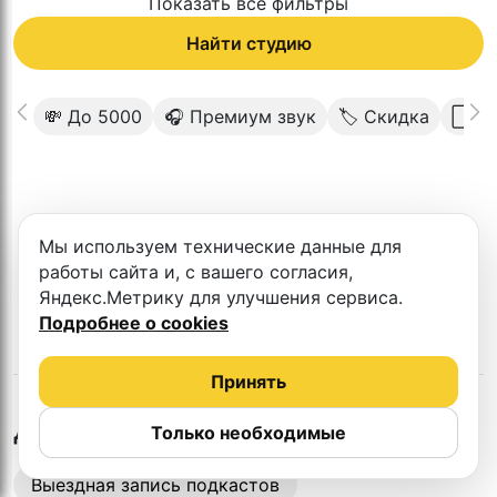
Показать все фильтры
Найти студию
💸 До 5000
🎧 Премиум звук
🏷 Скидка
⬜️ С
К сожалению в этом городе нет такой
Мы используем технические данные для
студии
работы сайта и, с вашего согласия,
Яндекс.Метрику для улучшения сервиса.
Подробнее о cookies
Принять
в
Магадане
Другие студии
Только необходимые
Выездная запись подкастов