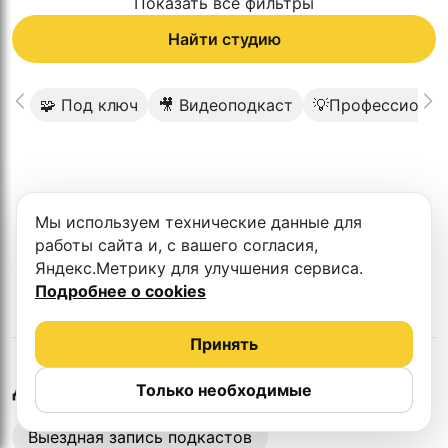
Показать все фильтры
Найти студию
🧩 Под ключ
🎥 Видеоподкаст
💡Профессионал
К сожалению в этом городе нет такой
Мы используем технические данные для
студии
работы сайта и, с вашего согласия,
Яндекс.Метрику для улучшения сервиса.
Подробнее о cookies
Принять
в
Магадане
Другие студии
Только необходимые
Выездная запись подкастов